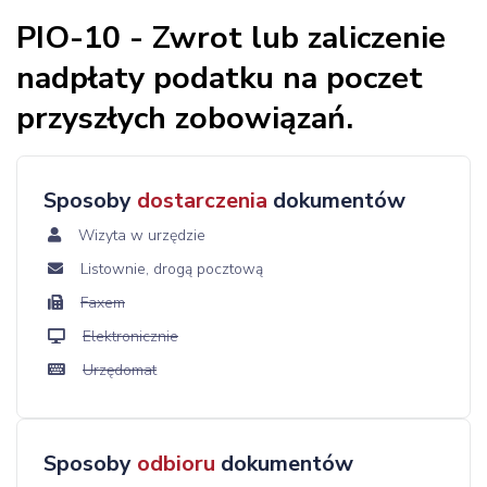
PIO-10 - Zwrot lub zaliczenie
nadpłaty podatku na poczet
przyszłych zobowiązań.
Sposoby
dostarczenia
dokumentów
Wizyta w urzędzie
Listownie, drogą pocztową
Faxem
Elektronicznie
Urzędomat
Sposoby
odbioru
dokumentów