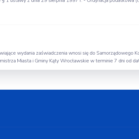
e § 1 ustawy z dnia 29 sierpnia 1997 r. - Ordynacja podatkowa (
awiające wydania zaświadczenia wnosi się do Samorządowego
strza Miasta i Gminy Kąty Wrocławskie w terminie 7 dni od dat