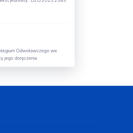
tekst jednolity : Dz.U.2023.2383
 Kolegium Odwoławczego we
y jego doręczenia.