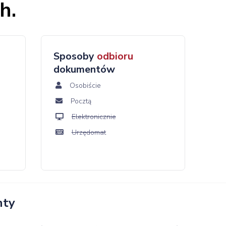
h.
Sposoby
odbioru
dokumentów
Osobiście
Pocztą
Elektronicznie
Urzędomat
nty