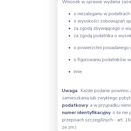
Wniosek w sprawie wydania zaśw
o niezaleganiu w podatkach
o wysokości zobowiązań s
za zgodą zbywającego o wy
za zgodą podatnika o wysok
o powierzchni posiadanego 
o figurowaniu podatników w
inne.
Uwaga
: Każde podanie powinno za
zamieszkania lub zwykłego pobytu,
podatkowy
, a w przypadku nier
numer identyfikacyjny
, o ile n
przepisach szczególnych - art. 16
ze zm.)