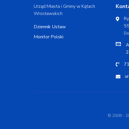
Kont
Urząd Miasta i Gminy w Kątach
Wrocławskich
Ry
55
Dziennik Ustaw
Do
Monitor Polski
A
2
71
u
© 2008 - 