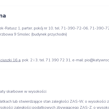
na
Rynek-Ratusz 1, parter, pokój nr 10, tel. 71-390-72-06, 71-390
Wierzbowa 9 Smolec (budynek przychodni)
ściuszki 16 a
, pok. 2 i 3, tel. 71 390 72 31, e-mail: pio@katywro
łaty skarbowe w wysokości:
odatkach lub stwierdzające stan zaległości ZAS-W, o wysokoś
sokości zaległości podatkowych zbywającego ZAS-Z, o wysoko