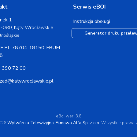
akt
Serwis eBOI
nek 1
Instrukcja obsługi
-080, Kąty Wrocławskie
Generator druku przele
lnośląskie
E:PL-78704-18150-FBUFI-
8
 390 72 00
rzad@katywroclawskie.pl
eBoi wer. 3.8
2026
Wytwórnia Telewizyjno-Filmowa Alfa Sp. z o.o.
Wszystkie prawa z