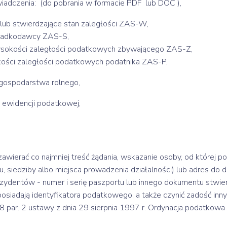
iadczenia: (do pobrania w formacie PDF
lub DOC
),
 lub stwierdzające stan zaległości ZAS-W,
padkodawcy ZAS-S,
sokości zaległości podatkowych zbywającego ZAS-Z,
ości zaległości podatkowych podatnika ZAS-P,
gospodarstwa rolnego,
 ewidencji podatkowej,
wierać co najmniej treść żądania, wskazanie osoby, od której poc
 siedziby albo miejsca prowadzenia działalności) lub adres do 
ezydentów - numer i serię paszportu lub innego dokumentu stwi
ie posiadają identyfikatora podatkowego, a także czynić zadość
8 par. 2 ustawy z dnia 29 sierpnia 1997 r. Ordynacja podatkowa 