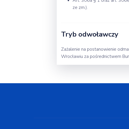
Art. 306a § 1 oraz art. 306
ze zm.).
Tryb odwoławczy
Zażalenie na postanowienie odm
Wrocławiu za pośrednictwem Burmi