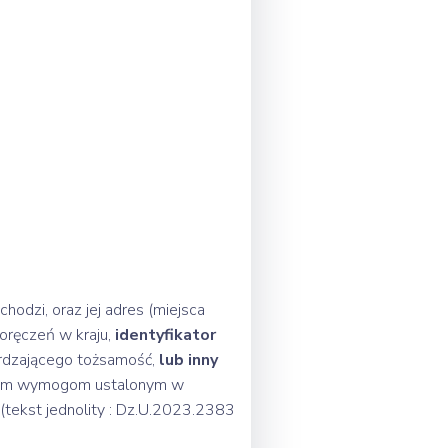
hodzi, oraz jej adres (miejsca
doręczeń w kraju,
identyfikator
erdzającego tożsamość,
lub inny
 innym wymogom ustalonym w
(tekst jednolity : Dz.U.2023.2383